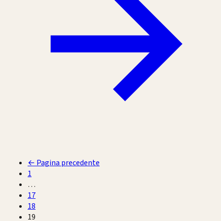
←
Pagina precedente
1
…
17
18
19