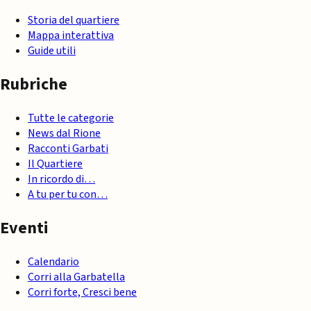
Storia del quartiere
Mappa interattiva
Guide utili
Rubriche
Tutte le categorie
News dal Rione
Racconti Garbati
Il Quartiere
In ricordo di…
A tu per tu con…
Eventi
Calendario
Corri alla Garbatella
Corri forte, Cresci bene