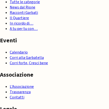
Tutte le categorie
News dal Rione
Racconti Garbati
Il Quartiere
In ricordo di…
A tu per tu con…
Eventi
Calendario
Corri alla Garbatella
Corri forte, Cresci bene
Associazione
L'Associazione
Trasparenza
Contatti