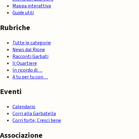
Mappa interattiva
Guide utili
Rubriche
Tutte le categorie
News dal Rione
Racconti Garbati
Il Quartiere
In ricordo di…
A tu per tu con…
Eventi
Calendario
Corri alla Garbatella
Corri forte, Cresci bene
Associazione