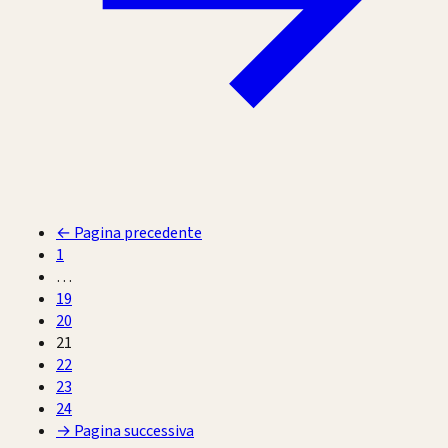
←
Pagina precedente
1
…
19
20
21
22
23
24
→
Pagina successiva