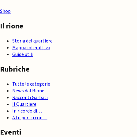
Shop
Il rione
Storia del quartiere
Mappa interattiva
Guide utili
Rubriche
Tutte le categorie
News dal Rione
Racconti Garbati
Il Quartiere
In ricordo di…
A tu per tu con…
Eventi