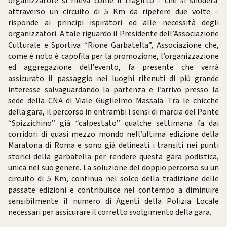
organizzatore si rileva come il tragitto - che si snoderà
attraverso un circuito di 5 Km da ripetere due volte –
risponde ai principi ispiratori ed alle necessità degli
organizzatori. A tale riguardo il Presidente dell’Associazione
Culturale e Sportiva “Rione Garbatella”, Associazione che,
come è noto è capofila per la promozione, l’organizzazione
ed aggregazione dell’evento, fa presente che verrà
assicurato il passaggio nei luoghi ritenuti di più grande
interesse salvaguardando la partenza e l’arrivo presso la
sede della CNA di Viale Guglielmo Massaia. Tra le chicche
della gara, il percorso in entrambi i sensi di marcia del Ponte
“Spizzichino” già “calpestato” qualche settimana fa dai
corridori di quasi mezzo mondo nell’ultima edizione della
Maratona di Roma e sono già delineati i transiti nei punti
storici della garbatella per rendere questa gara podistica,
unica nel suo genere. La soluzione del doppio percorso su un
circuito di 5 Km, continua nel solco della tradizione delle
passate edizioni e contribuisce nel contempo a diminuire
sensibilmente il numero di Agenti della Polizia Locale
necessari per assicurare il corretto svolgimento della gara.