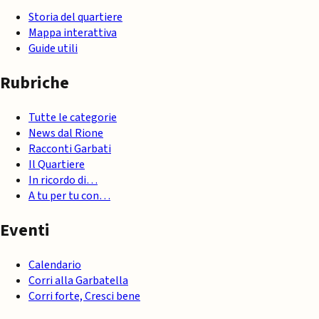
Storia del quartiere
Mappa interattiva
Guide utili
Rubriche
Tutte le categorie
News dal Rione
Racconti Garbati
Il Quartiere
In ricordo di…
A tu per tu con…
Eventi
Calendario
Corri alla Garbatella
Corri forte, Cresci bene