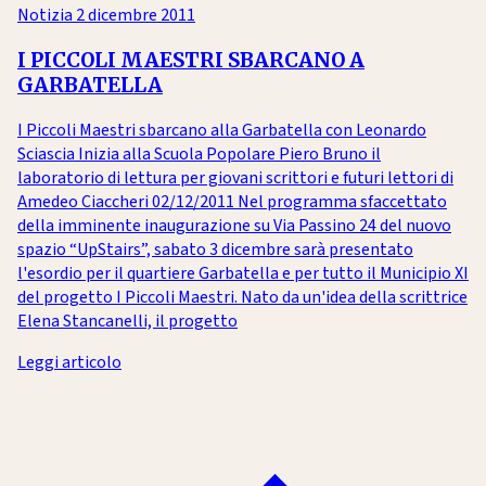
Notizia
2 dicembre 2011
I PICCOLI MAESTRI SBARCANO A
GARBATELLA
I Piccoli Maestri sbarcano alla Garbatella con Leonardo
Sciascia Inizia alla Scuola Popolare Piero Bruno il
laboratorio di lettura per giovani scrittori e futuri lettori di
Amedeo Ciaccheri 02/12/2011 Nel programma sfaccettato
della imminente inaugurazione su Via Passino 24 del nuovo
spazio “UpStairs”, sabato 3 dicembre sarà presentato
l'esordio per il quartiere Garbatella e per tutto il Municipio XI
del progetto I Piccoli Maestri. Nato da un'idea della scrittrice
Elena Stancanelli, il progetto
Leggi articolo