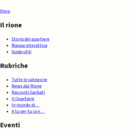
Shop
Il rione
Storia del quartiere
Mappa interattiva
Guide utili
Rubriche
Tutte le categorie
News dal Rione
Racconti Garbati
Il Quartiere
In ricordo di…
A tu per tu con…
Eventi