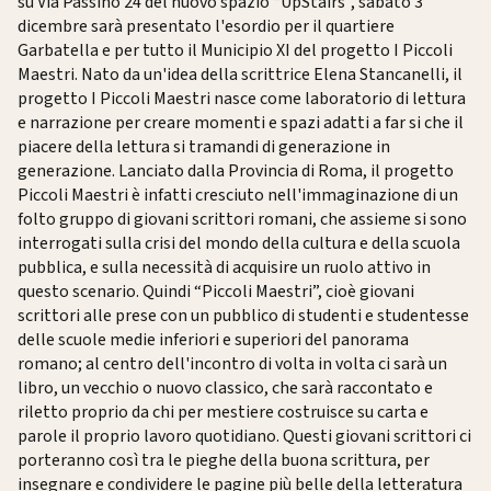
su Via Passino 24 del nuovo spazio “UpStairs”, sabato 3
dicembre sarà presentato l'esordio per il quartiere
Garbatella e per tutto il Municipio XI del progetto I Piccoli
Maestri. Nato da un'idea della scrittrice Elena Stancanelli, il
progetto I Piccoli Maestri nasce come laboratorio di lettura
e narrazione per creare momenti e spazi adatti a far si che il
piacere della lettura si tramandi di generazione in
generazione. Lanciato dalla Provincia di Roma, il progetto
Piccoli Maestri è infatti cresciuto nell'immaginazione di un
folto gruppo di giovani scrittori romani, che assieme si sono
interrogati sulla crisi del mondo della cultura e della scuola
pubblica, e sulla necessità di acquisire un ruolo attivo in
questo scenario. Quindi “Piccoli Maestri”, cioè giovani
scrittori alle prese con un pubblico di studenti e studentesse
delle scuole medie inferiori e superiori del panorama
romano; al centro dell'incontro di volta in volta ci sarà un
libro, un vecchio o nuovo classico, che sarà raccontato e
riletto proprio da chi per mestiere costruisce su carta e
parole il proprio lavoro quotidiano. Questi giovani scrittori ci
porteranno così tra le pieghe della buona scrittura, per
insegnare e condividere le pagine più belle della letteratura