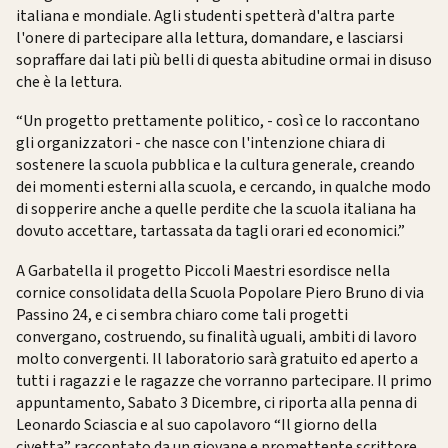
italiana e mondiale. Agli studenti spetterà d'altra parte
l'onere di partecipare alla lettura, domandare, e lasciarsi
sopraffare dai lati più belli di questa abitudine ormai in disuso
che è la lettura.
“Un progetto prettamente politico, - così ce lo raccontano
gli organizzatori - che nasce con l'intenzione chiara di
sostenere la scuola pubblica e la cultura generale, creando
dei momenti esterni alla scuola, e cercando, in qualche modo
di sopperire anche a quelle perdite che la scuola italiana ha
dovuto accettare, tartassata da tagli orari ed economici.”
A Garbatella il progetto Piccoli Maestri esordisce nella
cornice consolidata della Scuola Popolare Piero Bruno di via
Passino 24, e ci sembra chiaro come tali progetti
convergano, costruendo, su finalità uguali, ambiti di lavoro
molto convergenti. Il laboratorio sarà gratuito ed aperto a
tutti i ragazzi e le ragazze che vorranno partecipare. Il primo
appuntamento, Sabato 3 Dicembre, ci riporta alla penna di
Leonardo Sciascia e al suo capolavoro “Il giorno della
civetta” raccontato da un giovane e promettente scrittore