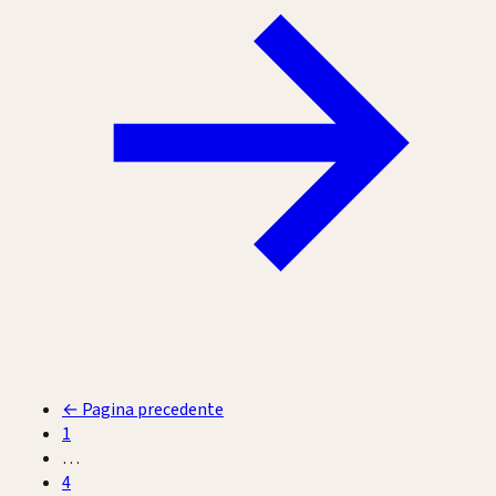
←
Pagina precedente
1
…
4