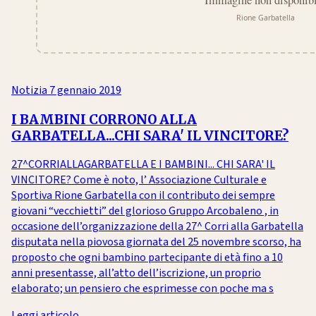
Notizia
7 gennaio 2019
I BAMBINI CORRONO ALLA
GARBATELLA...CHI SARA' IL VINCITORE?
27^CORRIALLAGARBATELLA E I BAMBINI... CHI SARA' IL
VINCITORE? Come è noto, l’ Associazione Culturale e
Sportiva Rione Garbatella con il contributo dei sempre
giovani “vecchietti” del glorioso Gruppo Arcobaleno , in
occasione dell’organizzazione della 27^ Corri alla Garbatella
disputata nella piovosa giornata del 25 novembre scorso, ha
proposto che ogni bambino partecipante di età fino a 10
anni presentasse, all’atto dell’iscrizione, un proprio
elaborato; un pensiero che esprimesse con poche ma s
Leggi articolo