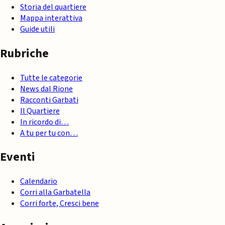
Storia del quartiere
Mappa interattiva
Guide utili
Rubriche
Tutte le categorie
News dal Rione
Racconti Garbati
Il Quartiere
In ricordo di…
A tu per tu con…
Eventi
Calendario
Corri alla Garbatella
Corri forte, Cresci bene