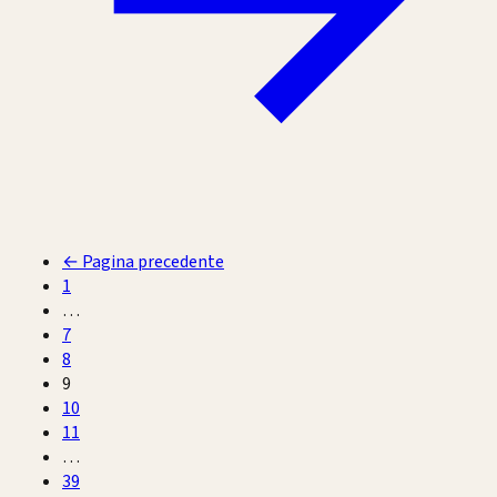
←
Pagina precedente
1
…
7
8
9
10
11
…
39