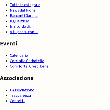
Tutte le categorie
News dal Rione
Racconti Garbati
Il Quartiere
In ricordo di…
A tu per tu con…
Eventi
Calendario
Corri alla Garbatella
Corri forte, Cresci bene
Associazione
L'Associazione
Trasparenza
Contatti