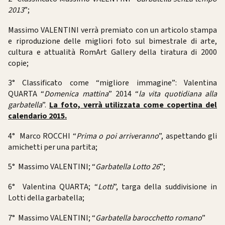
2013
”;
Massimo VALENTINI verrà premiato con un articolo stampa
e riproduzione delle migliori foto sul bimestrale di arte,
cultura e attualità RomArt Gallery della tiratura di 2000
copie;
3° Classificato come “migliore immagine”: Valentina
QUARTA “
Domenica mattina
” 2014 “
la vita quotidiana alla
garbatella
”.
La foto, verrà utilizzata come copertina del
calendario 2015
.
4° Marco ROCCHI “
Prima o poi arriveranno
”, aspettando gli
amichetti per una partita;
5° Massimo VALENTINI; “
Garbatella Lotto 26
”;
6° Valentina QUARTA; “
Lotti
”, targa della suddivisione in
Lotti della garbatella;
7° Massimo VALENTINI; “
Garbatella barocchetto romano
”