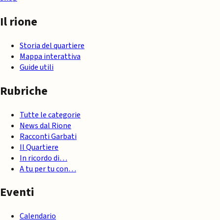
Il rione
Storia del quartiere
Mappa interattiva
Guide utili
Rubriche
Tutte le categorie
News dal Rione
Racconti Garbati
Il Quartiere
In ricordo di…
A tu per tu con…
Eventi
Calendario