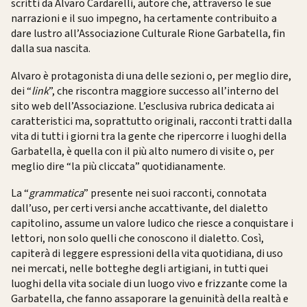
scritti da Alvaro Cardarelli, autore che, attraverso le sue
narrazioni e il suo impegno, ha certamente contribuito a
dare lustro all’Associazione Culturale Rione Garbatella, fin
dalla sua nascita.
Alvaro è protagonista di una delle sezioni o, per meglio dire,
dei “
link
”, che riscontra maggiore successo all’interno del
sito web dell’Associazione. L’esclusiva rubrica dedicata ai
caratteristici ma, soprattutto originali, racconti tratti dalla
vita di tutti i giorni tra la gente che ripercorre i luoghi della
Garbatella, è quella con il più alto numero di visite o, per
meglio dire “la più cliccata” quotidianamente.
La “
grammatica
” presente nei suoi racconti, connotata
dall’uso, per certi versi anche accattivante, del dialetto
capitolino, assume un valore ludico che riesce a conquistare i
lettori, non solo quelli che conoscono il dialetto. Così,
capiterà di leggere espressioni della vita quotidiana, di uso
nei mercati, nelle botteghe degli artigiani, in tutti quei
luoghi della vita sociale di un luogo vivo e frizzante come la
Garbatella, che fanno assaporare la genuinità della realtà e