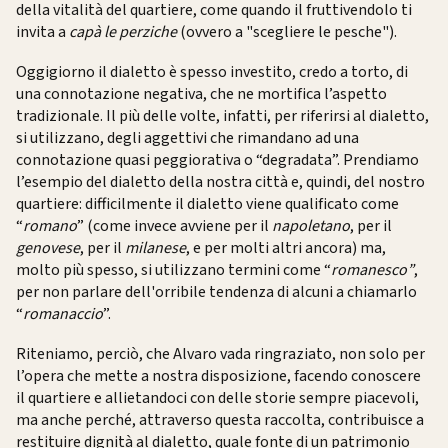
della vitalità del quartiere, come quando il fruttivendolo ti
invita a
capà le perziche
(ovvero a "scegliere le pesche").
Oggigiorno il dialetto è spesso investito, credo a torto, di
una connotazione negativa, che ne mortifica l’aspetto
tradizionale. Il più delle volte, infatti, per riferirsi al dialetto,
si utilizzano, degli aggettivi che rimandano ad una
connotazione quasi peggiorativa o “degradata”. Prendiamo
l’esempio del dialetto della nostra città e, quindi, del nostro
quartiere: difficilmente il dialetto viene qualificato come
“
romano
” (come invece avviene per il
napoletano
, per il
genovese
, per il
milanese
, e per molti altri ancora) ma,
molto più spesso, si utilizzano termini come “
romanesco”
,
per non parlare dell'orribile tendenza di alcuni a chiamarlo
“
romanaccio
”.
Riteniamo, perciò, che Alvaro vada ringraziato, non solo per
l’opera che mette a nostra disposizione, facendo conoscere
il quartiere e allietandoci con delle storie sempre piacevoli,
ma anche perché, attraverso questa raccolta, contribuisce a
restituire dignità al dialetto, quale fonte di un patrimonio