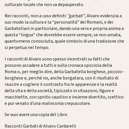
culturale locale che non va depauperato.
Nei racconti, non a caso definiti
”garbati”
, Alvaro evidenzia a
suo modo la cultura e la “personalità” dei Romani, e dei
Garbatellani in particolare, dando una vera e propria anima a
questa “lingua” che dovrebbe essere sempre, se non amata,
quantomeno conosciuta, quale simbolo di una tradizione che
si perpetua nel tempo.
I racconti di Alvaro sono spesso incentrati su fatti che
possono accadere a tutti e sulla cronaca spicciola della
Roma o, per meglio dire, della Garbatella borghese, piccolo–
borghese e, perché no, anche borgatara, con il risultato di
riuscire a cogliere il contrasto fra le apparenze e la realtà
della vita e della società, tipizzato in situazioni, figure e
macchiette, con spirito caustico e insieme divertito, scettico
e pur venato d’una malinconia crepuscolare.
Se vuoi avere una copia del Libro
Racconti Garbati di Alvaro Cardarelli