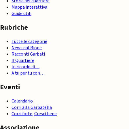
Storia del quartiere
Mappa interattiva
Guide utili
Rubriche
Tutte le categorie
News dal Rione
Racconti Garbati
Il Quartiere
In ricordo di…
A tu per tu con…
Eventi
Calendario
Corri alla Garbatella
Corri forte, Cresci bene
Associazione