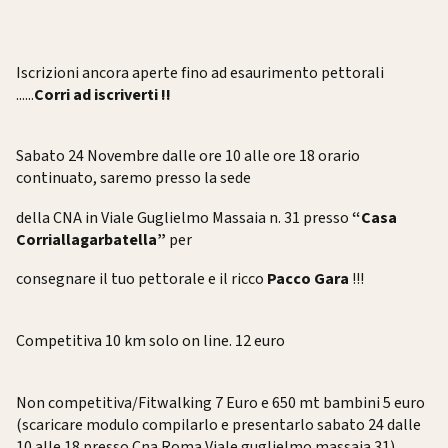
Iscrizioni ancora aperte fino ad esaurimento pettorali
......
Corri ad iscriverti !!
Sabato 24 Novembre dalle ore 10 alle ore 18 orario
continuato, saremo presso la sede
della CNA in Viale Guglielmo Massaia n. 31 presso
“Casa
Corriallagarbatella”
per
consegnare il tuo pettorale e il ricco
Pacco Gara
!!!
Competitiva 10 km
solo on line. 12 euro
Non competitiva/Fitwalking
7 Euro e
650 mt bambini
5 euro
(scaricare modulo compilarlo
e presentarlo sabato 24 dalle
10 alle 18 presso Cna Roma Viale guglielmo massaia 31)