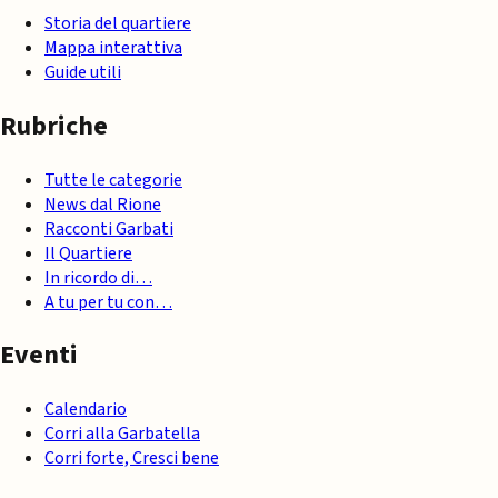
Storia del quartiere
Mappa interattiva
Guide utili
Rubriche
Tutte le categorie
News dal Rione
Racconti Garbati
Il Quartiere
In ricordo di…
A tu per tu con…
Eventi
Calendario
Corri alla Garbatella
Corri forte, Cresci bene