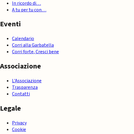
In ricordo di…
A tu per tu con…
Eventi
Calendario
Corri alla Garbatella
Corri forte, Cresci bene
Associazione
L'Associazione
Trasparenza
Contatti
Legale
Privacy
Cookie