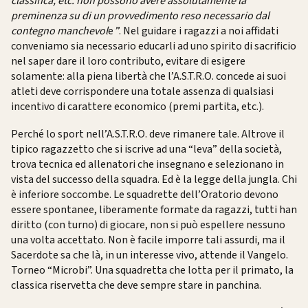
classifica, etc. non possono avere assolutamente la
preminenza su di un provvedimento reso necessario dal
contegno manchevol
e
”
. Nel guidare i ragazzi a noi affidati
conveniamo sia necessario educarli ad uno spirito di sacrificio
nel saper dare il loro contributo, evitare di esigere
solamente: alla piena libertà che l’A.S.T.R.O. concede ai suoi
atleti deve corrispondere una totale assenza di qualsiasi
incentivo di carattere economico (premi partita, etc.).
Perché lo sport nell’A.S.T.R.O. deve rimanere tale. Altrove il
tipico ragazzetto che si iscrive ad una “leva” della società,
trova tecnica ed allenatori che insegnano e selezionano in
vista del successo della squadra. Ed è la legge della jungla. Chi
è inferiore soccombe. Le squadrette dell’Oratorio devono
essere spontanee, liberamente formate da ragazzi, tutti han
diritto (con turno) di giocare, non si può espellere nessuno
una volta accettato. Non è facile imporre tali assurdi, ma il
Sacerdote sa che là, in un interesse vivo, attende il Vangelo.
Torneo “Microbi”. Una squadretta che lotta per il primato, la
classica riservetta che deve sempre stare in panchina.