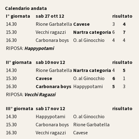
Calendario andata
I° giornata
sab 27 ott 12
risultato
14.30
Rione Garbatella
Cavese
3
4
15.30
Vecchi ragazzi
Nartra categoria
6
7
16.30
Carbonara boys
O. al Ginocchio
4
4
RIPOSA:
Happypotami
II° giornata
sab 10 nov 12
risultato
14.30
Rione Garbatella
Nartra categoria
4
5
15.30
Cavese
O. al Ginocchio
6
1
16.30
Carbonara boys
Happypotami
5
3
RIPOSA:
Vecchi Ragazzi
III° giornata
sab 17 nov 12
risultato
14.30
Happypotami
O. al Ginocchio
15.30
Carbonara boys
Rione Garbatella
16.30
Vecchi ragazzi
Cavese