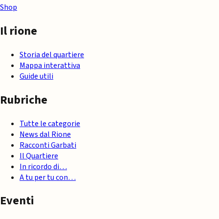
Shop
Il rione
Storia del quartiere
Mappa interattiva
Guide utili
Rubriche
Tutte le categorie
News dal Rione
Racconti Garbati
Il Quartiere
In ricordo di…
A tu per tu con…
Eventi