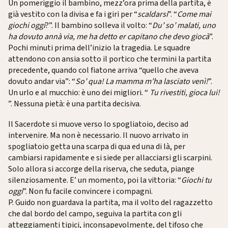
Un pomeriggio il bambino, mezz’ora prima della partita, è
già vestito con la divisa e fa i giri per “
scaldarsi
”. “
Come mai
giochi oggi
?”. Il bambino solleva il volto: “
Du’ so’ malati, uno
ha dovuto annà via, me ha detto er capitano che devo giocà
”.
Pochi minuti prima dell’inizio la tragedia. Le squadre
attendono con ansia sotto il portico che termini la partita
precedente, quando col fiatone arriva “quello che aveva
dovuto andar via”: “
So’ qua! La mamma m’ha lasciato venì!
”.
Un urlo e al mucchio: è uno dei migliori. “
Tu rivestiti, gioca lui!
”. Nessuna pietà: è una partita decisiva.
Il Sacerdote si muove verso lo spogliatoio, deciso ad
intervenire. Ma non è necessario. Il nuovo arrivato in
spogliatoio getta una scarpa di qua ed una di là, per
cambiarsi rapidamente e si siede per allacciarsi gli scarpini.
Solo allora si accorge della riserva, che seduta, piange
silenziosamente. E’ un momento, poi la vittoria: “
Giochi tu
oggi
”. Non fu facile convincere i compagni.
P. Guido non guardava la partita, ma il volto del ragazzetto
che dal bordo del campo, seguiva la partita con gli
atteggiamenti tipici, inconsapevolmente, del tifoso che