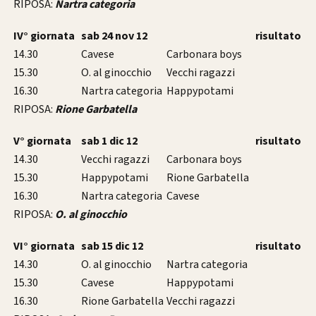
RIPOSA:
Nartra categoria
IV° giornata
sab 24 nov 12
risultato
14.30
Cavese
Carbonara boys
15.30
O. al ginocchio
Vecchi ragazzi
16.30
Nartra categoria
Happypotami
RIPOSA:
Rione Garbatella
V° giornata
sab 1 dic 12
risultato
14.30
Vecchi ragazzi
Carbonara boys
15.30
Happypotami
Rione Garbatella
16.30
Nartra categoria
Cavese
RIPOSA:
O. al ginocchio
VI° giornata
sab 15 dic 12
risultato
14.30
O. al ginocchio
Nartra categoria
15.30
Cavese
Happypotami
16.30
Rione Garbatella
Vecchi ragazzi