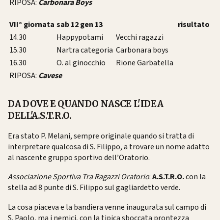
RIPOSA:
Carbonara Boys
VII° giornata
sab 12 gen 13
risultato
14.30
Happypotami
Vecchi ragazzi
15.30
Nartra categoria
Carbonara boys
16.30
O. al ginocchio
Rione Garbatella
RIPOSA:
Cavese
DA DOVE E QUANDO NASCE L'IDEA
DELL'A.S.T.R.O.
Era stato P. Melani, sempre originale quando si tratta di
interpretare qualcosa di S. Filippo, a trovare un nome adatto
al nascente gruppo sportivo dell’Oratorio.
Associazione Sportiva Tra Ragazzi Oratorio
:
A.S.T.R.O.
con la
stella ad 8 punte di S. Filippo sul gagliardetto verde.
La cosa piaceva e la bandiera venne inaugurata sul campo di
S. Paolo, ma i nemici, con la tipica sboccata prontezza