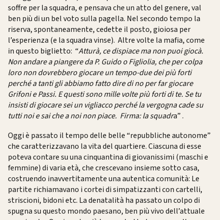
soffre per la squadra, e pensava che un atto del genere, val
ben più di un bel voto sulla pagella. Nel secondo tempo la
riserva, spontaneamente, cedette il posto, gioiosa per
l’esperienza (e la squadra vinse). Altre volte la mafia, come
in questo biglietto: “
Atturà, ce dispiace ma non puoi giocà.
Non andare a piangere da P. Guido o Figliolia, che per colpa
loro non dovrebbero giocare un tempo-due dei più forti
perché a tanti gli abbiamo fatto dire di no per far giocare
Grifoni e Passi. E questi sono mille volte più forti di te. Se tu
insisti di giocare sei un vigliacco perché la vergogna cade su
tutti noi e sai che a noi non piace. Firma: la squadr
a” .
Oggi è passato il tempo delle belle “repubbliche autonome”
che caratterizzavano la vita del quartiere. Ciascuna di esse
poteva contare su una cinquantina di giovanissimi (maschi e
femmine) di varia età, che crescevano insieme sotto casa,
costruendo inavvertitamente una autentica comunità: Le
partite richiamavano i cortei di simpatizzanti con cartelli,
striscioni, bidoni etc. La denatalità ha passato un colpo di
spugna su questo mondo paesano, ben più vivo dell’attuale