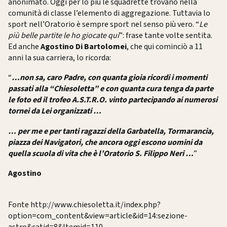
anonimato. Oggi per lo più le squadrette trovano nella
comunità di classe l’elemento di aggregazione. Tuttavia lo
sport nell’Oratorio è sempre sport nel senso più vero. “
Le
più belle partite le ho giocate qui
”: frase tante volte sentita.
Ed anche
Agostino Di Bartolomei
, che qui cominciò a 11
anni la sua carriera, lo ricorda:
“
…non sa, caro Padre, con quanta gioia ricordi i momenti
passati alla “Chiesoletta” e con quanta cura tenga da parte
le foto ed il trofeo A.S.T.R.O. vinto partecipando ai numerosi
tornei da Lei organizzati …
… per me e per tanti ragazzi della Garbatella, Tormarancia,
piazza dei Navigatori, che ancora oggi escono uomini da
quella scuola di vita che è l’Oratorio S. Filippo Neri …
”
Agostino
Fonte http://www.chiesoletta.it/index.php?
option=com_content&view=article&id=14:sezione-