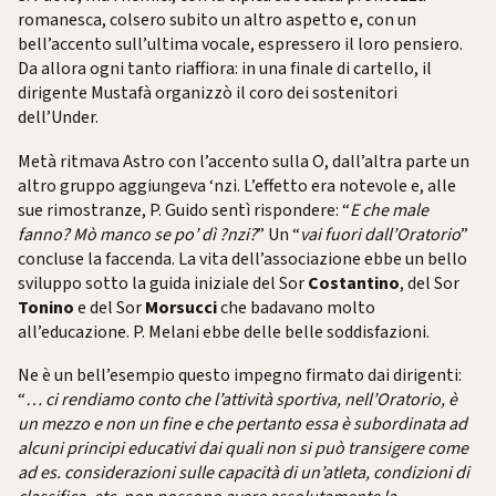
romanesca, colsero subito un altro aspetto e, con un
bell’accento sull’ultima vocale, espressero il loro pensiero.
Da allora ogni tanto riaffiora: in una finale di cartello, il
dirigente Mustafà organizzò il coro dei sostenitori
dell’Under.
Metà ritmava Astro con l’accento sulla O, dall’altra parte un
altro gruppo aggiungeva ‘nzi. L’effetto era notevole e, alle
sue rimostranze, P. Guido sentì rispondere: “
E che male
fanno? Mò manco se po’ dì ?nzi?
” Un “
vai fuori dall’Oratorio
”
concluse la faccenda. La vita dell’associazione ebbe un bello
sviluppo sotto la guida iniziale del Sor
Costantino
, del Sor
Tonino
e del Sor
Morsucci
che badavano molto
all’educazione. P. Melani ebbe delle belle soddisfazioni.
Ne è un bell’esempio questo impegno firmato dai dirigenti:
“
… ci rendiamo conto che l’attività sportiva, nell’Oratorio, è
un mezzo e non un fine e che pertanto essa è subordinata ad
alcuni principi educativi dai quali non si può transigere come
ad es. considerazioni sulle capacità di un’atleta, condizioni di