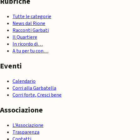
Rubriche
Tutte le categorie
News dal Rione
Racconti Garbati
Il Quartiere
In ricordo di…
A tu per tu con…
Eventi
Calendario
Corri alla Garbatella
Corri forte, Cresci bene
Associazione
L'Associazione
Trasparenza
Contatti