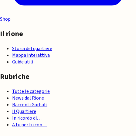
Shop
Il rione
Storia del quartiere
Mappa interattiva
Guide utili
Rubriche
Tutte le categorie
News dal Rione
Racconti Garbati
Il Quartiere
In ricordo di…
A tu per tu con…