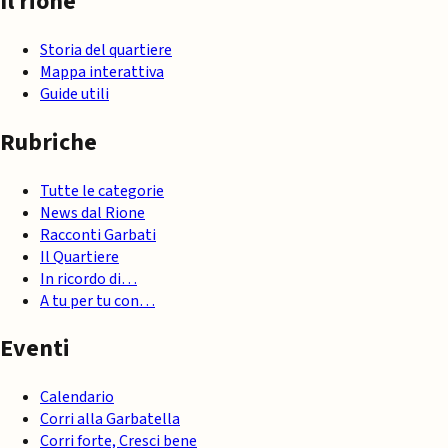
Il rione
Storia del quartiere
Mappa interattiva
Guide utili
Rubriche
Tutte le categorie
News dal Rione
Racconti Garbati
Il Quartiere
In ricordo di…
A tu per tu con…
Eventi
Calendario
Corri alla Garbatella
Corri forte, Cresci bene