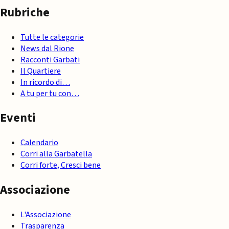
Rubriche
Tutte le categorie
News dal Rione
Racconti Garbati
Il Quartiere
In ricordo di…
A tu per tu con…
Eventi
Calendario
Corri alla Garbatella
Corri forte, Cresci bene
Associazione
L'Associazione
Trasparenza