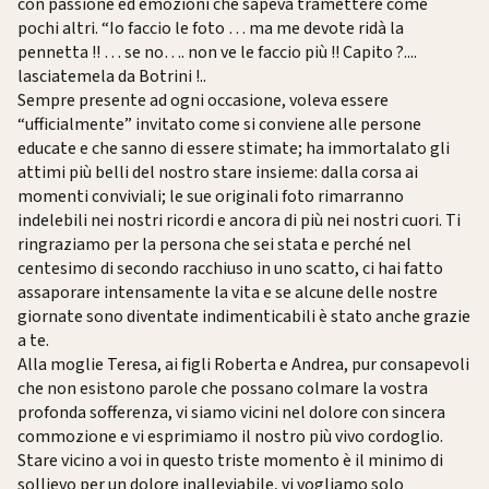
con passione ed emozioni che sapeva tramettere come
pochi altri. “Io faccio le foto … ma me devote ridà la
pennetta !! … se no…. non ve le faccio più !! Capito ?....
lasciatemela da Botrini !..
Sempre presente ad ogni occasione, voleva essere
“ufficialmente” invitato come si conviene alle persone
educate e che sanno di essere stimate; ha immortalato gli
attimi più belli del nostro stare insieme: dalla corsa ai
momenti conviviali; le sue originali foto rimarranno
indelebili nei nostri ricordi e ancora di più nei nostri cuori. Ti
ringraziamo per la persona che sei stata e perché nel
centesimo di secondo racchiuso in uno scatto, ci hai fatto
assaporare intensamente la vita e se alcune delle nostre
giornate sono diventate indimenticabili è stato anche grazie
a te.
Alla moglie Teresa, ai figli Roberta e Andrea, pur consapevoli
che non esistono parole che possano colmare la vostra
profonda sofferenza, vi siamo vicini nel dolore con sincera
commozione e vi esprimiamo il nostro più vivo cordoglio.
Stare vicino a voi in questo triste momento è il minimo di
sollievo per un dolore inalleviabile, vi vogliamo solo