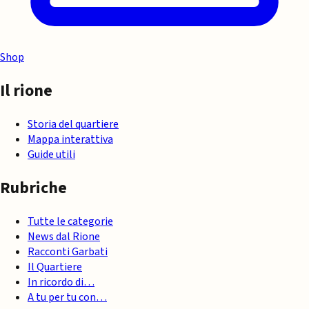
Shop
Il rione
Storia del quartiere
Mappa interattiva
Guide utili
Rubriche
Tutte le categorie
News dal Rione
Racconti Garbati
Il Quartiere
In ricordo di…
A tu per tu con…