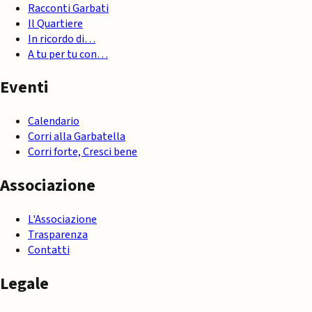
Racconti Garbati
Il Quartiere
In ricordo di…
A tu per tu con…
Eventi
Calendario
Corri alla Garbatella
Corri forte, Cresci bene
Associazione
L'Associazione
Trasparenza
Contatti
Legale