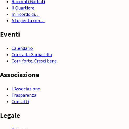
Racconti Garbati
Il Quartiere
In ricordo di…
A tu per tu con…
Eventi
Calendario
Corri alla Garbatella
Corri forte, Cresci bene
Associazione
L'Associazione
Trasparenza
Contatti
Legale