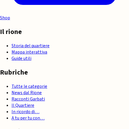
Shop
Il rione
Storia del quartiere
Mappa interattiva
Guide utili
Rubriche
Tutte le categorie
News dal Rione
Racconti Garbati
Il Quartiere
In ricordo di…
A tu per tu con…