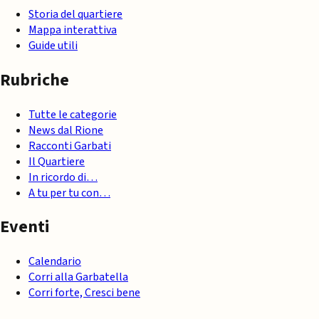
Storia del quartiere
Mappa interattiva
Guide utili
Rubriche
Tutte le categorie
News dal Rione
Racconti Garbati
Il Quartiere
In ricordo di…
A tu per tu con…
Eventi
Calendario
Corri alla Garbatella
Corri forte, Cresci bene