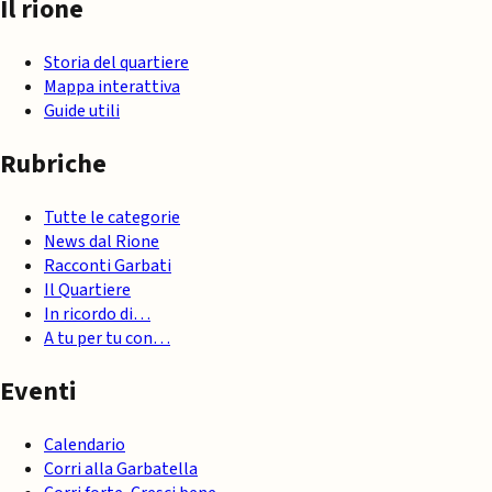
Il rione
Storia del quartiere
Mappa interattiva
Guide utili
Rubriche
Tutte le categorie
News dal Rione
Racconti Garbati
Il Quartiere
In ricordo di…
A tu per tu con…
Eventi
Calendario
Corri alla Garbatella