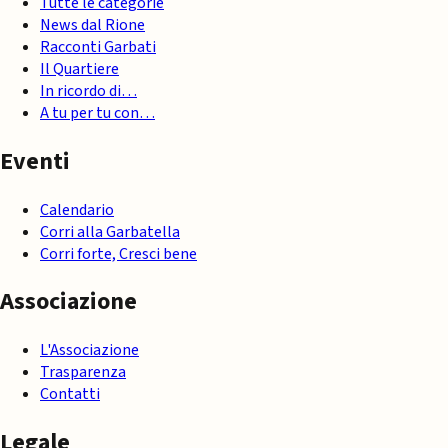
Tutte le categorie
News dal Rione
Racconti Garbati
Il Quartiere
In ricordo di…
A tu per tu con…
Eventi
Calendario
Corri alla Garbatella
Corri forte, Cresci bene
Associazione
L'Associazione
Trasparenza
Contatti
Legale