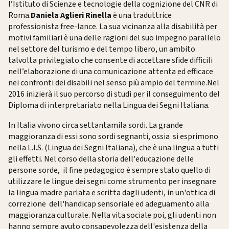
l’Istituto di Scienze e tecnologie della cognizione del CNR di
Roma.
Daniela Aglieri Rinella
è una traduttrice
professionista free-lance. La sua vicinanza alla disabilità per
motivi familiari è una delle ragioni del suo impegno parallelo
nel settore del turismo e del tempo libero, un ambito
talvolta privilegiato che consente di accettare sfide difficili
nell’elaborazione di una comunicazione attenta ed efficace
nei confronti dei disabili nel senso più ampio del termine.
Nel
2016 inizierà il suo percorso di studi per il conseguimento del
Diploma di interpretariato nella Lingua dei Segni Italiana.
In Ita
lia vivono circa settantamila sordi. La grande
maggioranza di e
ssi sono sordi segnanti, ossia si esprimono
nella L.I.S. (Lingua dei Segni Italiana), che è una lingua a tutti
gli effetti. Nel corso della storia dell'educazione delle
persone sorde, il fine pedagogico è sempre stato quello di
utilizzare le lingue dei segni come strumento per insegnare
la lingua madre parlata e scritta dagli udenti, in un'ottica di
correzione dell'handicap sensoriale ed adeguamento alla
maggioranza culturale. Nella vita sociale poi, gli udenti non
hanno sempre avuto consapevolezza dell'esistenza della