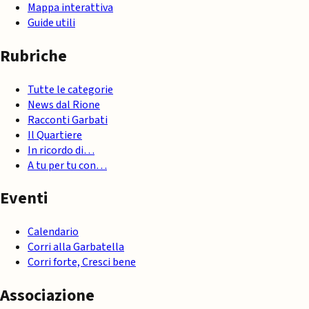
Mappa interattiva
Guide utili
Rubriche
Tutte le categorie
News dal Rione
Racconti Garbati
Il Quartiere
In ricordo di…
A tu per tu con…
Eventi
Calendario
Corri alla Garbatella
Corri forte, Cresci bene
Associazione