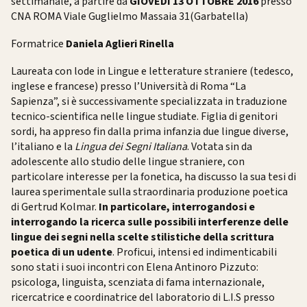
settimanale, a partire da
GIOVEDI 13 OTTOBRE 2016
presso
CNA ROMA Viale Guglielmo Massaia 31(Garbatella)
Formatrice
Daniela Aglieri Rinella
Laureata con lode in Lingue e letterature straniere (tedesco,
inglese e francese) presso l’Università di Roma “La
Sapienza”, si è successivamente specializzata in traduzione
tecnico-scientifica nelle lingue studiate.
Figlia di genitori
sordi, ha appreso fin dalla prima infanzia due lingue diverse,
l’italiano e la
Lingua dei Segni Italiana
.
Votata sin da
adolescente allo studio delle lingue straniere, con
particolare interesse per la fonetica, ha discusso la sua tesi di
laurea sperimentale sulla straordinaria produzione poeti
ca
di Gertrud Kolmar.
In particolare, interrogandosi e
interrogando la ricerca sulle possibili interferenze delle
lingue dei segni nella scelte stilistiche della scrittura
poetica di un udente
. Proficui, intensi ed indimenticabili
sono stati i suoi incontri con Elena Antinoro Pizzuto:
psicologa, linguista, scenziata di fama internazionale,
ricercatrice e coordinatrice del laboratorio di L.I.S presso