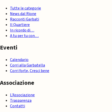
Tutte le categorie
News dal Rione
Racconti Garbati
Il Quartiere
In ricordo di…
A tu per tu con…
Eventi
Calendario
Corri alla Garbatella
Corri forte, Cresci bene
Associazione
L'Associazione
Trasparenza
Contatti