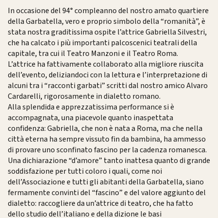
In occasione del 94° compleanno del nostro amato quartiere
della Garbatella, vero e proprio simbolo della “romanità”, è
stata nostra graditissima ospite l’attrice Gabriella Silvestri,
che ha calcato i più importanti palcoscenici teatrali della
capitale, tra cui il Teatro Manzoni e il Teatro Roma.
L’attrice ha fattivamente collaborato alla migliore riuscita
dell’evento, deliziandoci con la lettura e l’interpretazione di
alcuni tra i “racconti garbati” scritti dal nostro amico Alvaro
Cardarelli, rigorosamente in dialetto romano.
Alla splendida e apprezzatissima performance si è
accompagnata, una piacevole quanto inaspettata
confidenza: Gabriella, che non è nata a Roma, ma che nella
città eterna ha sempre vissuto fin da bambina, ha ammesso
di provare uno sconfinato fascino per la cadenza romanesca.
Una dichiarazione “d’amore” tanto inattesa quanto di grande
soddisfazione per tutti coloro i quali, come noi
dell’Associazione e tutti gli abitanti della Garbatella, siano
fermamente convinti del “fascino” e del valore aggiunto del
dialetto: raccogliere da un’attrice di teatro, che ha fatto
dello studio dell’italiano e della dizione le basi