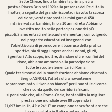
Sette Chiese, fino a lambire la prima pietra
posta a Piazza Brin nel 1920 alla presenza del Re d’Italia.
Inoltre, a seguito del grande riscontro ricevuto la scorsa
edizione, verrà riproposta la mini gara di 650
mt riservata ai bambini, fino a 10 anni di età. Abbiamo
investito molto nella partecipazione dei più
piccoli. Siamo entrati nelle scuole elementari, coinvolgendo
nel progetto educatori ed insegnanti con
l’obiettivo sia di promuovere il buon uso della pratica
sportiva, sia di raggiungere anche i nonni, gli zii,
i genitori. Allo scopo, inoltre, di andare oltre i confini del
rione, abbiamo ammesso alla partecipazione
tutte le scuole elementari di Roma.
Quale testimonial della manifestazione abbiamo chiamato
Sergio AGNOLI, l’atleta ultra novantenne
soprannominato il “keniano bianco” per il suo stile di corsa
che ricorda quello dei corridori africani:
si pensi solo che, alla Roma-Ostia, ha stabilito la migliore
prestazione mondiale over 80 coprendo i
21,097 km in 1h, 42‘ e 24“: E’ un campione senza frontiere che
ha conquistato in Italia e nel mondo