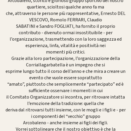
Arcobaleno, storico e glorioso gruppo sportivo del nostro
quartiere, scioltosi qualche anno fa ma
che, attraverso le persone più rappresentative, Ernesto DEL
VESCOVO, Romolo FERRARI, Claudio
SABATINI e Sandro FOGLIATI, ha fornito il proprio
contributo - divenuto ormai insostituibile - per
l’organizzazione, trasmettendo con la loro saggezza ed
esperienza, linfa, vitalità e positività nei
momenti più critici.
Grazie alla loro partecipazione, l’organizzazione della
Corriallagarbatella è un impegno che si
esprime lungo tutto il corso dell’anno e che mira a creare un
evento che vuole essere soprattutto
“amato”, piuttosto che semplicemente “partecipato” ed è
sufficiente osservare i momenti in cui
il Comitato Organizzatore si incontra, per ritrovare intatta
l’emozione della tradizione: quella che
deriva dal ritrovarsi tutti insieme, con le mogli e i figli e - per
i componenti del “vecchio” gruppo
Arcobaleno - anche insieme ai figli dei figli.
Vorrei sottolineare che il nostro obiettivo è che la