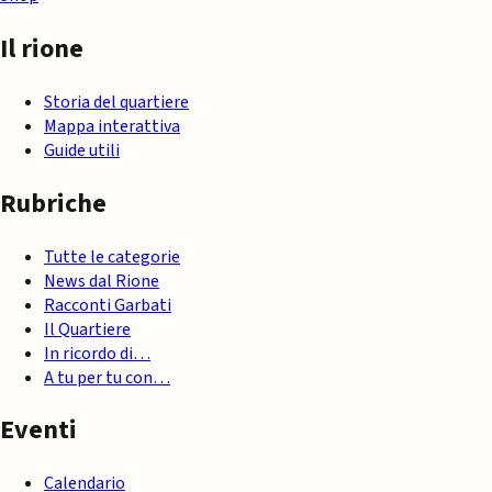
Il rione
Storia del quartiere
Mappa interattiva
Guide utili
Rubriche
Tutte le categorie
News dal Rione
Racconti Garbati
Il Quartiere
In ricordo di…
A tu per tu con…
Eventi
Calendario