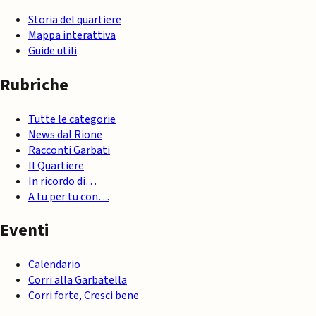
Storia del quartiere
Mappa interattiva
Guide utili
Rubriche
Tutte le categorie
News dal Rione
Racconti Garbati
Il Quartiere
In ricordo di…
A tu per tu con…
Eventi
Calendario
Corri alla Garbatella
Corri forte, Cresci bene