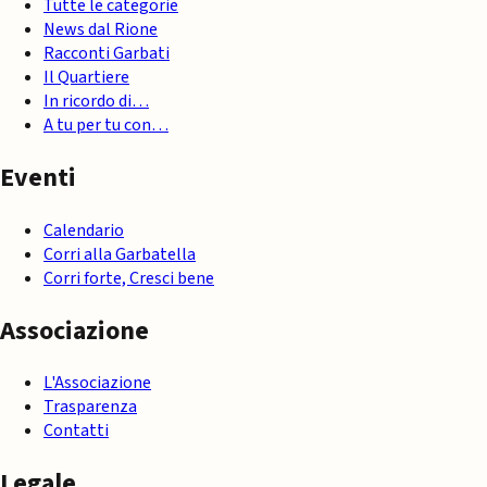
Tutte le categorie
News dal Rione
Racconti Garbati
Il Quartiere
In ricordo di…
A tu per tu con…
Eventi
Calendario
Corri alla Garbatella
Corri forte, Cresci bene
Associazione
L'Associazione
Trasparenza
Contatti
Legale