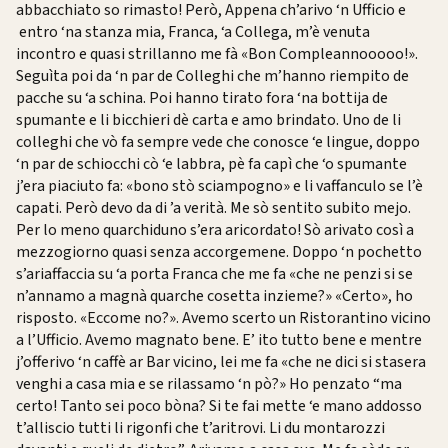
abbacchiato so rimasto! Però, Appena ch’arivo ‘n Ufficio e
entro ‘na stanza mia, Franca, ‘a Collega, m’è venuta
incontro e quasi strillanno me fà «Bon Compleannooooo!».
Seguìta poi da ‘n par de Colleghi che m’hanno riempito de
pacche su ‘a schina. Poi hanno tirato fora ‘na bottija de
spumante e li bicchieri dè carta e amo brindato. Uno de li
colleghi che vò fa sempre vede che conosce ‘e lingue, doppo
‘n par de schiocchi cò ‘e labbra, pè fa capì che ‘o spumante
j’era piaciuto fa: «bono stò sciampogno» e li vaffanculo se l’è
capati. Però devo da di ’a verità. Me sò sentito subito mejo.
Per lo meno quarchiduno s’era aricordato! Sò arivato così a
mezzogiorno quasi senza accorgemene. Doppo ‘n pochetto
s’ariaffaccia su ‘a porta Franca che me fa «che ne penzi si se
n’annamo a magnà quarche cosetta inzieme?» «Certo», ho
risposto. «Eccome no?». Avemo scerto un Ristorantino vicino
a l’Ufficio. Avemo magnato bene. E’ ito tutto bene e mentre
j’offerivo ‘n caffè ar Bar vicino, lei me fa «che ne dici si stasera
venghi a casa mia e se rilassamo ‘n pò?» Ho penzato “ma
certo! Tanto sei poco bòna? Si te fai mette ‘e mano addosso
t’alliscio tutti li rigonfi che t’aritrovi. Li du montarozzi