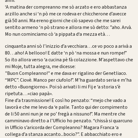
anni.
‘A matina der compreanno me sò arzato e ero abbastanza
arzillo anche si ‘n pò me ce rodeva er chiccherone d’avecce
già 50 anni. Ma ereno giorni che ciò sapevo che me sarei
sentito armeno ‘n pò strano e allora me sò detto: ”aho. Arvà.
Mo nun cominciamo cò ‘a pippata d‘a mezza età…
cinquanta anni sò l’inizzio d’a vecchiara…ce vo poco a arivà a
80…aho! A bellooo! E datte ‘n pò ‘na mossa e nun rompe!”
So ito allora verso ‘a cucina pè fà colazzione. M’aspettavo che
mi Moje, tutta alegra, me dicesse:
"Buon Compleanno!" e me dava er rigalino der Genetliaco.
“MPC”. Ciovè. Manco per ciufolo!”. M’ha guardato seria e m’ha
detto «Buongiorno». Poi sò arivati li mi Fij e ‘a storia s’è
ripetuta…«ciao papà».
Fine d’a trasmissione! E così ho penzato: “mejo che vado a
lavorà e che me levo da ‘e palle. Tanto qui der compimento
de li 50 anni nun je ne po’ fregà a nissuno!”. Ma mentre che
camminavo diretto a l’Ufficio ho penzato. “chissà si quarcuno
in Ufficio s’aricorda der Compleanno? Magara Franca ‘a
collega d’a stanza accanto...bocio?”. E abbacchiato ero e