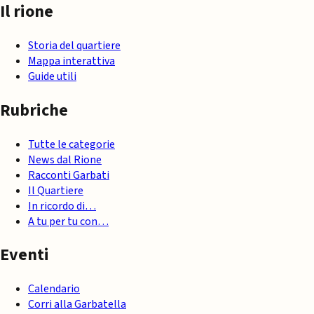
Il rione
Storia del quartiere
Mappa interattiva
Guide utili
Rubriche
Tutte le categorie
News dal Rione
Racconti Garbati
Il Quartiere
In ricordo di…
A tu per tu con…
Eventi
Calendario
Corri alla Garbatella