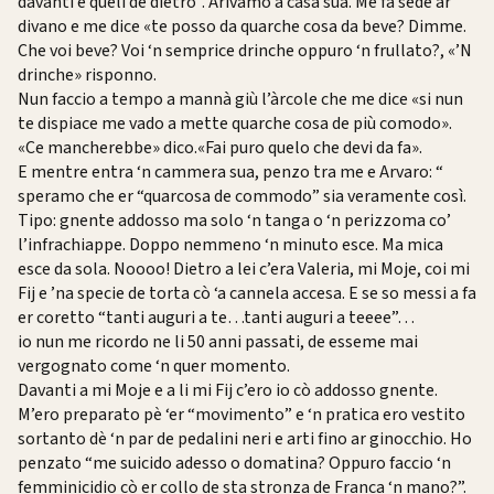
davanti e queli de dietro”. Arivamo a casa sua. Me fa sède ar
divano e me dice «te posso da quarche cosa da beve? Dimme.
Che voi beve? Voi ‘n semprice drinche oppuro ‘n frullato?, «’N
drinche» risponno.
Nun faccio a tempo a mannà giù l’àrcole che me dice «si nun
te dispiace me vado a mette quarche cosa de più comodo».
«Ce mancherebbe» dico.«Fai puro quelo che devi da fa».
E mentre entra ‘n cammera sua, penzo tra me e Arvaro: “
speramo che er “quarcosa de commodo” sia veramente così.
Tipo: gnente addosso ma solo ‘n tanga o ‘n perizzoma co’
l’infrachiappe. Doppo nemmeno ‘n minuto esce. Ma mica
esce da sola. Noooo! Dietro a lei c’era Valeria, mi Moje, coi mi
Fij e ’na specie de torta cò ‘a cannela accesa. E se so messi a fa
er coretto “tanti auguri a te…tanti auguri a teeee”…
io nun me ricordo ne li 50 anni passati, de esseme mai
vergognato come ‘n quer momento.
Davanti a mi Moje e a li mi Fij c’ero io cò addosso gnente.
M’ero preparato pè ‘er “movimento” e ‘n pratica ero vestito
sortanto dè ‘n par de pedalini neri e arti fino ar ginocchio. Ho
penzato “me suicido adesso o domatina? Oppuro faccio ‘n
femminicidio cò er collo de sta stronza de Franca ‘n mano?”.