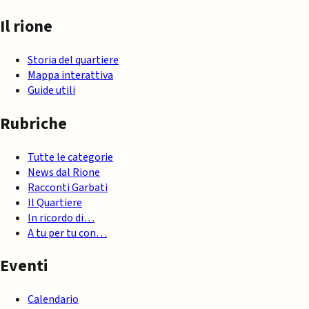
Il rione
Storia del quartiere
Mappa interattiva
Guide utili
Rubriche
Tutte le categorie
News dal Rione
Racconti Garbati
Il Quartiere
In ricordo di…
A tu per tu con…
Eventi
Calendario