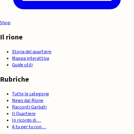
Shop
Il rione
Storia del quartiere
Mappa interattiva
Guide utili
Rubriche
Tutte le categorie
News dal Rione
Racconti Garbati
Il Quartiere
In ricordo di…
A tu per tu con…