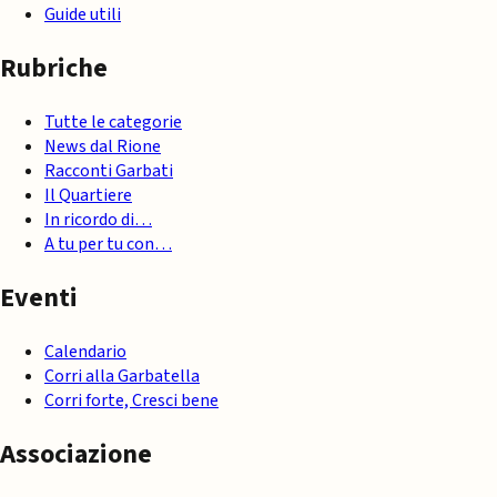
Guide utili
Rubriche
Tutte le categorie
News dal Rione
Racconti Garbati
Il Quartiere
In ricordo di…
A tu per tu con…
Eventi
Calendario
Corri alla Garbatella
Corri forte, Cresci bene
Associazione