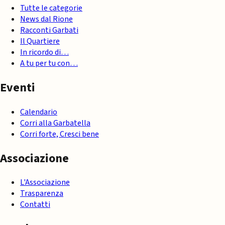
Tutte le categorie
News dal Rione
Racconti Garbati
Il Quartiere
In ricordo di…
A tu per tu con…
Eventi
Calendario
Corri alla Garbatella
Corri forte, Cresci bene
Associazione
L'Associazione
Trasparenza
Contatti