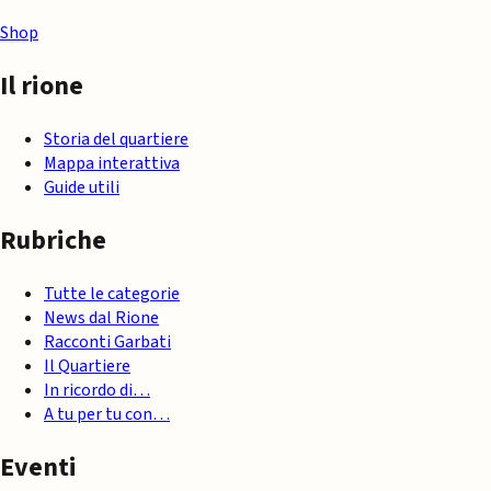
Shop
Il rione
Storia del quartiere
Mappa interattiva
Guide utili
Rubriche
Tutte le categorie
News dal Rione
Racconti Garbati
Il Quartiere
In ricordo di…
A tu per tu con…
Eventi