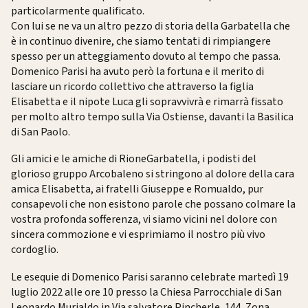
particolarmente qualificato.
Con lui se ne va un altro pezzo di storia della Garbatella che
è in continuo divenire, che siamo tentati di rimpiangere
spesso per un atteggiamento dovuto al tempo che passa.
Domenico Parisi ha avuto però la fortuna e il merito di
lasciare un ricordo collettivo che attraverso la figlia
Elisabetta e il nipote Luca gli sopravvivrà e rimarrà fissato
per molto altro tempo sulla Via Ostiense, davanti la Basilica
di San Paolo.
Gli amici e le amiche di RioneGarbatella, i podisti del
glorioso gruppo Arcobaleno si stringono al dolore della cara
amica Elisabetta, ai fratelli Giuseppe e Romualdo, pur
consapevoli che non esistono parole che possano colmare la
vostra profonda sofferenza, vi siamo vicini nel dolore con
sincera commozione e vi esprimiamo il nostro più vivo
cordoglio.
Le esequie di Domenico Parisi saranno celebrate martedì 19
luglio 2022 alle ore 10 presso la Chiesa Parrocchiale di San
Leonardo Murialdo in Via salvatore Pincherle, 144. Zona