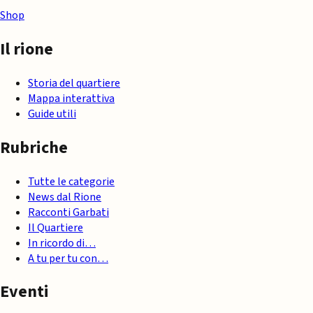
Shop
Il rione
Storia del quartiere
Mappa interattiva
Guide utili
Rubriche
Tutte le categorie
News dal Rione
Racconti Garbati
Il Quartiere
In ricordo di…
A tu per tu con…
Eventi