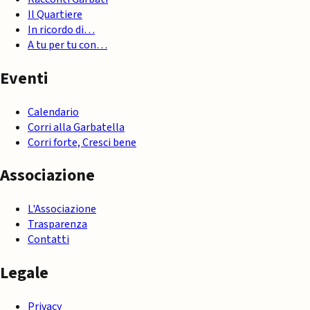
Il Quartiere
In ricordo di…
A tu per tu con…
Eventi
Calendario
Corri alla Garbatella
Corri forte, Cresci bene
Associazione
L'Associazione
Trasparenza
Contatti
Legale
Privacy