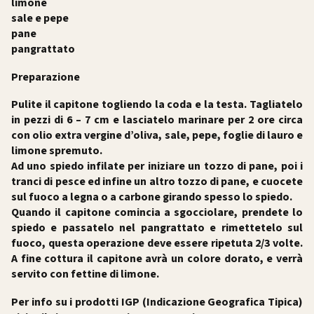
limone
sale e pepe
pane
pangrattato
Preparazione
Pulite il capitone togliendo la coda e la testa. Tagliatelo
in pezzi di 6 – 7 cm e lasciatelo marinare per 2 ore circa
con olio extra vergine d’oliva, sale, pepe, foglie di lauro e
limone spremuto.
Ad uno spiedo infilate per iniziare un tozzo di pane, poi i
tranci di pesce ed infine un altro tozzo di pane, e cuocete
sul fuoco a legna o a carbone girando spesso lo spiedo.
Quando il capitone comincia a sgocciolare, prendete lo
spiedo e passatelo nel pangrattato e rimettetelo sul
fuoco, questa operazione deve essere ripetuta 2/3 volte.
A fine cottura il capitone avrà un colore dorato, e verrà
servito con fettine di limone.
Per info su i prodotti IGP (Indicazione Geografica Tipica)