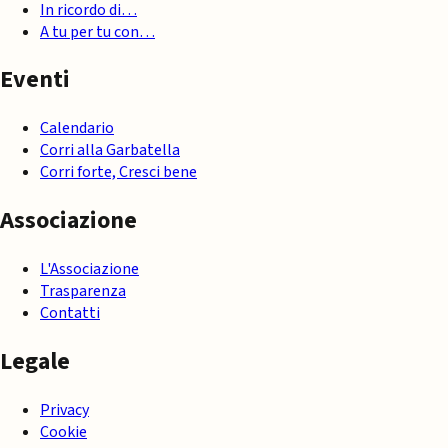
In ricordo di…
A tu per tu con…
Eventi
Calendario
Corri alla Garbatella
Corri forte, Cresci bene
Associazione
L'Associazione
Trasparenza
Contatti
Legale
Privacy
Cookie