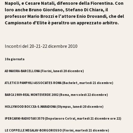
Napoli, e
Cesare Natali
, difensore della Fiorentina. Con
loro anche
Bruno Giordano
,
Stefano Di Chiara
, il
professor
Mario Brozzi
e l'attore
Enio Drovandi
, che del
Campionato d'Elite è peraltro un apprezzato arbitro.
Incontri del 20-21-22 dicembre 2010
10a giornata
AD MAIORA-BARCELLONA (Fiorini, lunedi 20 dicembre)
ATLETICO PAMPHILI-ASSOCIATES ROMA (Bachelet, martedi 21 dicembre)
BARCA 1989-REAL MONTEVERDE 2002 (Roma, mercoledi 22 dicembre)
HOLLYWOOD BOCCEA-S.MARADONA (Olympus, lunedi 20 dicembre)
IPERCARNI-RADIOTAXI 3570 (Dopolavoro Cotral, martedi 21 dicembre
ore 22
)
LE COPPELLE MEGALAV-BORGOROSSO (Fiorini, martedi 21 dicembre)