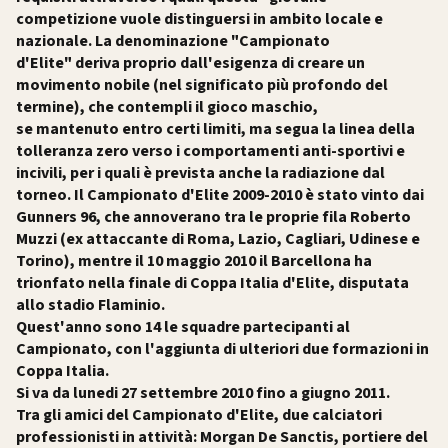
competizione vuole distinguersi in ambito locale e
nazionale. La denominazione "Campionato
d'Elite" deriva proprio dall'esigenza di creare un
movimento nobile (nel significato più profondo del
termine), che contempli il gioco maschio,
se mantenuto entro certi limiti, ma segua la linea della
tolleranza zero verso i comportamenti anti-sportivi e
incivili, per i quali è prevista anche la radiazione dal
torneo. Il Campionato d'Elite 2009-2010 è stato vinto dai
Gunners 96, che annoverano tra le proprie fila
Roberto
Muzzi
(ex attaccante di Roma, Lazio, Cagliari, Udinese e
Torino), mentre il 10 maggio 2010 il Barcellona ha
trionfato nella finale di Coppa Italia d'Elite, disputata
allo stadio Flaminio.
Quest'anno sono 14 le squadre partecipanti al
Campionato, con l'aggiunta di ulteriori due formazioni in
Coppa Italia.
Si va da lunedi 27 settembre 2010 fino a giugno 2011.
Tra gli amici del Campionato d'Elite, due calciatori
professionisti in attività:
Morgan De Sanctis
, portiere del