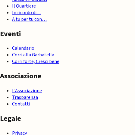
Il Quartiere
In ricordo di…
A tu per tu con…
Eventi
Calendario
Corri alla Garbatella
Corri forte, Cresci bene
Associazione
L'Associazione
Trasparenza
Contatti
Legale
Privacy