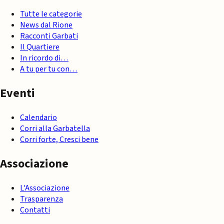
Tutte le categorie
News dal Rione
Racconti Garbati
Il Quartiere
In ricordo di…
A tu per tu con…
Eventi
Calendario
Corri alla Garbatella
Corri forte, Cresci bene
Associazione
L'Associazione
Trasparenza
Contatti