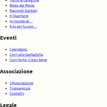
Tutte le categorie
News dal Rione
Racconti Garbati
Il Quartiere
In ricordo di…
A tu per tu con…
Eventi
Calendario
Corri alla Garbatella
Corri forte, Cresci bene
Associazione
L'Associazione
Trasparenza
Contatti
Legale