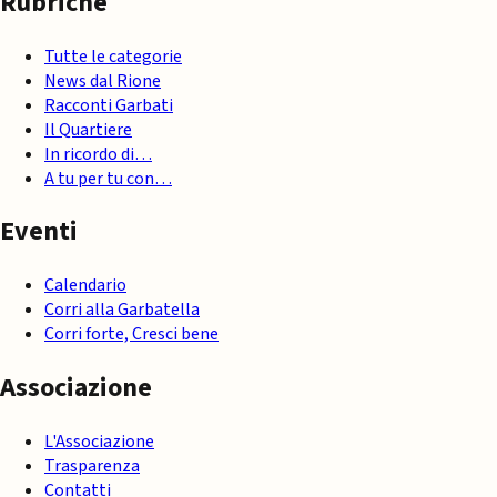
Rubriche
Tutte le categorie
News dal Rione
Racconti Garbati
Il Quartiere
In ricordo di…
A tu per tu con…
Eventi
Calendario
Corri alla Garbatella
Corri forte, Cresci bene
Associazione
L'Associazione
Trasparenza
Contatti