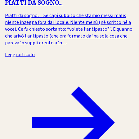
PIATTI DA SOGNO...
Piatti da sogno… Se capì subbito che stamio messi male:
niente inzegna fora dar locale. Niente menù (né scritto né a
voce). Ce fù chiesto sortanto: “volete l’antipasto?”. E quanno
che arivò l’antipasto (che era formato da ‘na sola cosa che
pareva ‘n suppli drento a ‘n…
Leggi articolo