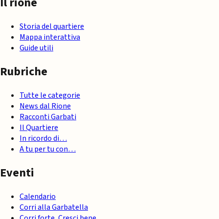
Il rione
Storia del quartiere
Mappa interattiva
Guide utili
Rubriche
Tutte le categorie
News dal Rione
Racconti Garbati
Il Quartiere
In ricordo di…
A tu per tu con…
Eventi
Calendario
Corri alla Garbatella
Corri forte, Cresci bene