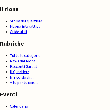
Il rione
Storia del quartiere
Mappa interattiva
Guide utili
Rubriche
Tutte le categorie
News dal Rione
Racconti Garbati
Il Quartiere
In ricordo di…
A tu per tu con…
Eventi
Calendario