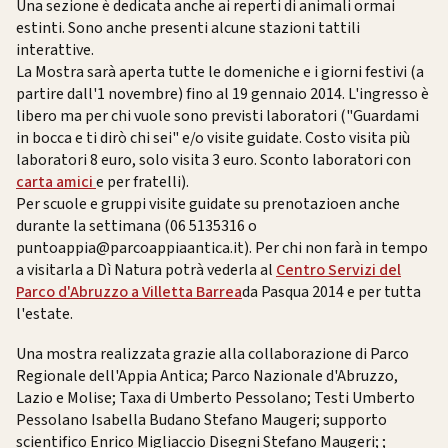
Una sezione è dedicata anche ai reperti di animali ormai
estinti. Sono anche presenti alcune stazioni tattili
interattive.
La Mostra sarà aperta tutte le domeniche e i giorni festivi (a
partire dall'1 novembre) fino al 19 gennaio 2014. L'ingresso è
libero ma per chi vuole sono previsti laboratori ("Guardami
in bocca e ti dirò chi sei" e/o visite guidate. Costo visita più
laboratori 8 euro, solo visita 3 euro. Sconto laboratori con
carta amici
e per fratelli).
Per scuole e gruppi visite guidate su prenotazioen anche
durante la settimana (06 5135316 o
puntoappia@parcoappiaantica.it). Per chi non farà in tempo
a visitarla a Dì Natura potrà vederla al
Centro Servizi del
Parco d'Abruzzo a Villetta Barrea
da Pasqua 2014 e per tutta
l'estate.
Una mostra realizzata grazie alla collaborazione di Parco
Regionale dell'Appia Antica; Parco Nazionale d'Abruzzo,
Lazio e Molise; Taxa di Umberto Pessolano; Testi Umberto
Pessolano Isabella Budano Stefano Maugeri; supporto
scientifico Enrico Migliaccio Disegni Stefano Maugeri; ;