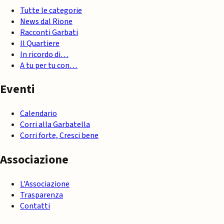
Tutte le categorie
News dal Rione
Racconti Garbati
Il Quartiere
In ricordo di…
A tu per tu con…
Eventi
Calendario
Corri alla Garbatella
Corri forte, Cresci bene
Associazione
L'Associazione
Trasparenza
Contatti